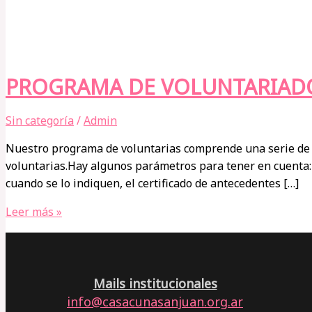
PROGRAMA DE VOLUNTARIAD
Sin categoría
/
Admin
Nuestro programa de voluntarias comprende una serie de c
voluntarias.Hay algunos parámetros para tener en cuenta:-
cuando se lo indiquen, el certificado de antecedentes […]
PROGRAMA
Leer más »
DE
VOLUNTARIADO
Mails institucionales
info@casacunasanjuan.org.ar